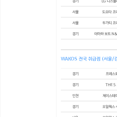
경기
LG 디스
서울
도요타 코
서울
두가티 코
경기
야마하 보트 N
WAKOS 전국 취급점 (서울/
경기
프레스
경기
THE 5.
인천
제이스테
경기
오일웍스 