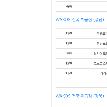
충북
WAKOS 전국 취급점 (충남)
대전
투맨오
대전
튜닝월
천안
탑기어 모
대전
고스트 스
대전
더 게러
WAKOS 전국 취급점 (경북)