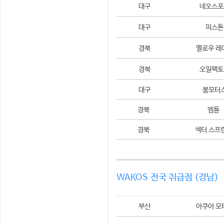
대구
네오스포
대구
피스톤
경북
옐로우 레
경북
오일팩토
대구
붐모터
경북
엠튠
경북
섹터 스프
WAKOS 전국 취급점 (경남)
부산
아쿠아 모