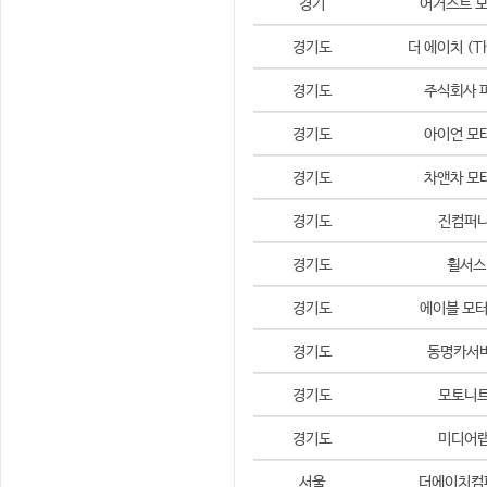
경기
어거스트 
경기도
더 에이치 (T
경기도
주식회사 
경기도
아이언 모
경기도
차앤차 모
경기도
진컴퍼
경기도
휠서스
경기도
에이블 모
경기도
동명카서
경기도
모토니
경기도
미디어
서울
더에이치컴