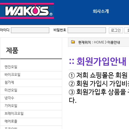
회사소개
아이디
비밀번호
현재위치 :
HOME
> 이용안내
제품
:: 회원가입안내
엔진오일
① 저희 쇼핑몰은 회원
바이크오일
② 회원 가입시 가입
첨가제
미션오일
냉각수
다.
기어오일
브레이크오일
에어로졸