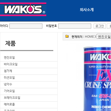
회사소개
아이디
비밀번호
현재위치 :
HOME
>
제품
엔진오일
바이크오일
첨가제
미션오일
냉각수
기어오일
브레이크오일
에어로졸