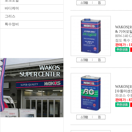
포크오일
바디케어
그리스
특수정비
& 기어오일
점도 특수
판매가 : 11
[수동미션
와코스 수동
판매가 : 87