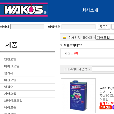
회사소개
아이디
비밀번호
현재위치 :
HOME
>
제품
와코스
(8)
엔진오일
바이크오일
첨가제
미션오일
냉각수
일 & 기어
기어오일
어오일
브레이크오일
판매가 : 90
에어로졸