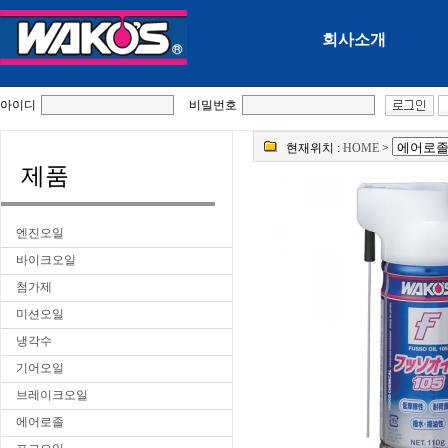
회사소개
아이디
비밀번호
현재위치 :
HOME
>
제품
엔진오일
바이크오일
첨가제
미션오일
냉각수
기어오일
브레이크오일
에어로졸