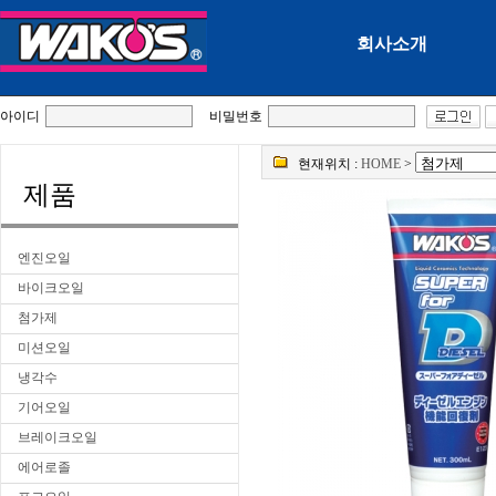
회사소개
아이디
비밀번호
현재위치 :
HOME
>
제품
엔진오일
바이크오일
첨가제
미션오일
냉각수
기어오일
브레이크오일
에어로졸